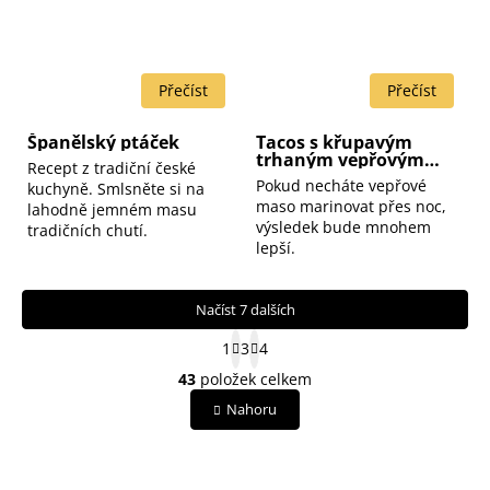
Španělský ptáček
Tacos s křupavým
trhaným vepřovým
Recept z tradiční české
masem
Pokud necháte vepřové
kuchyně. Smlsněte si na
maso marinovat přes noc,
lahodně jemném masu
výsledek bude mnohem
tradičních chutí.
lepší.
Načíst 7 dalších
S
1
3
4
t
O
43
položek celkem
r
v
á
Nahoru
l
n
á
k
o
d