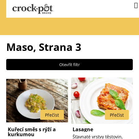
Přejít
N
na
k
obsah
Maso
, Strana 3
Otevřít filtr
V
ý
p
i
s
p
Kuřecí směs s rýží a
Lasagne
kurkumou
r
Šťavnaté vrstvy těstovin,