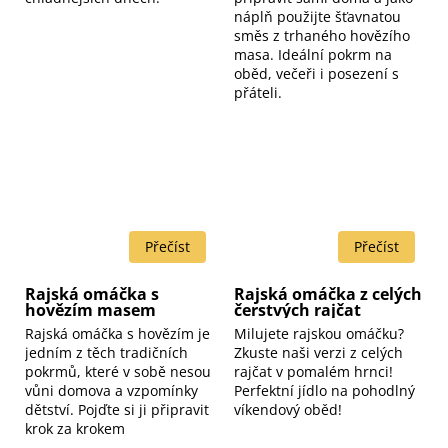
náplň použijte šťavnatou
směs z trhaného hovězího
masa. Ideální pokrm na
oběd, večeři i posezení s
přáteli.
Rajská omáčka s
Rajská omáčka z celých
hovězím masem
čerstvých rajčat
Rajská omáčka s hovězím je
Milujete rajskou omáčku?
jedním z těch tradičních
Zkuste naši verzi z celých
pokrmů, které v sobě nesou
rajčat v pomalém hrnci!
vůni domova a vzpomínky
Perfektní jídlo na pohodlný
dětství. Pojďte si ji připravit
víkendový oběd!
krok za krokem