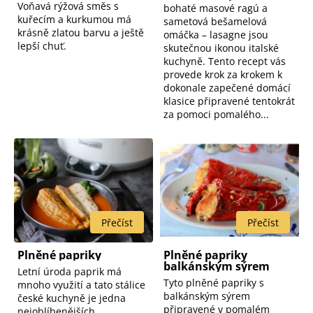
Voňavá rýžová směs s
bohaté masové ragú a
o
kuřecím a kurkumou má
sametová bešamelová
krásně zlatou barvu a ještě
d
omáčka – lasagne jsou
lepší chuť.
skutečnou ikonou italské
u
kuchyně. Tento recept vás
provede krok za krokem k
k
dokonale zapečené domácí
t
klasice připravené tentokrát
za pomoci pomalého...
ů
Plněné papriky
Plněné papriky
balkánským sýrem
Letní úroda paprik má
Tyto plněné papriky s
mnoho využití a tato stálice
balkánským sýrem
české kuchyně je jedna
připravené v pomalém
nejoblíbenějších