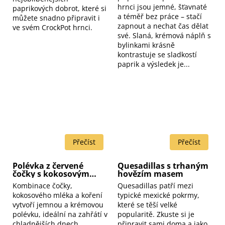
hrnci jsou jemné, šťavnaté
paprikových dobrot, které si
a téměř bez práce – stačí
můžete snadno připravit i
zapnout a nechat čas dělat
ve svém CrockPot hrnci.
své. Slaná, krémová náplň s
bylinkami krásně
kontrastuje se sladkostí
paprik a výsledek je...
Polévka z červené
Quesadillas s trhaným
čočky s kokosovým
hovězím masem
mlékem
Kombinace čočky,
Quesadillas patří mezi
kokosového mléka a koření
typické mexické pokrmy,
vytvoří jemnou a krémovou
které se těší velké
polévku, ideální na zahřátí v
popularitě. Zkuste si je
chladnějších dnech.
připravit sami doma a jako