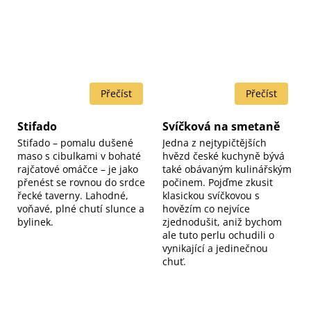
Stifado
Svíčková na smetaně
Stifado – pomalu dušené
Jedna z nejtypičtějších
maso s cibulkami v bohaté
hvězd české kuchyně bývá
rajčatové omáčce – je jako
také obávaným kulinářským
přenést se rovnou do srdce
počinem. Pojďme zkusit
řecké taverny. Lahodné,
klasickou svíčkovou s
voňavé, plné chutí slunce a
hovězím co nejvíce
bylinek.
zjednodušit, aniž bychom
ale tuto perlu ochudili o
vynikající a jedinečnou
chuť.