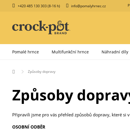
Přejít
P
+420 485 130 303 (8-16 h)
info@pomalyhrnec.cz
na
obsah
Pomalé hrnce
Multifunkční hrnce
Náhradní díly
Domů
Způsoby dopravy
Způsoby doprav
Připravili jsme pro vás přehled způsobů dopravy, které si 
OSOBNÍ ODBĚR