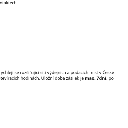
ntaktech.
ychleji se rozšiřující sítí výdejních a podacích míst v České
 otevíracích hodinách.
Úložní doba zásilek je
max. 7dní
, po