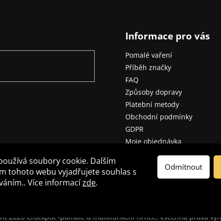
Informace pro vás
Pomalé vaření
Příběh značky
FAQ
Způsoby dopravy
Platební metody
Obchodní podmínky
GDPR
Moje objednávka
Kontakt
používá soubory cookie. Dalším
Odmítnout
m tohoto webu vyjadřujete souhlas s
íváním.. Více informací
zde
.
ght 2026
Crockpot -pomalé a multifunkční hrnce
. Všechna práva vy