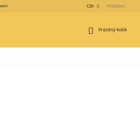
tební metody
Obchodní podmínky
GDPR
CZK
Moje objednávka
Přihlášení
Nákupní
Prázdný košík
košík