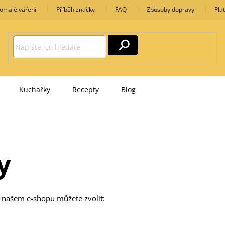
omalé vaření
Příběh značky
FAQ
Způsoby dopravy
Pla
Kuchařky
Recepty
Blog
y
v našem e-shopu můžete zvolit: