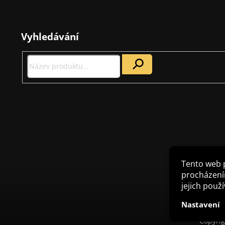
Z
á
Vyhledávání
p
a
t
í
Tento web 
procházení
jejich použ
Nastavení
Copyri