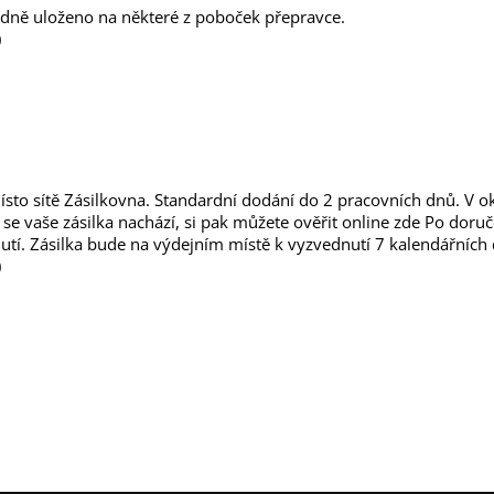
adně uloženo na některé z poboček přepravce.
)
to sítě Zásilkovna. Standardní dodání do 2 pracovních dnů. V o
e se vaše zásilka nachází, si pak můžete ověřit online zde Po do
tí. Zásilka bude na výdejním místě k vyzvednutí 7 kalendářních
)