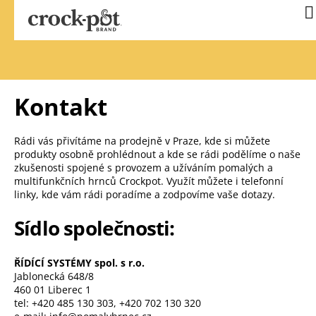
Přejít
N
na
k
obsah
Kontakt
Rádi vás přivítáme na prodejně v Praze, kde si můžete
produkty osobně prohlédnout a kde se rádi podělíme o naše
zkušenosti spojené s provozem a užíváním pomalých a
multifunkčních hrnců Crockpot. Využít můžete i telefonní
linky, kde vám rádi poradíme a zodpovíme vaše dotazy.
Sídlo společnosti:
ŘÍDÍCÍ SYSTÉMY spol. s r.o.
Jablonecká 648/8
460 01 Liberec 1
tel: +420 485 130 303, +420 702 130 320