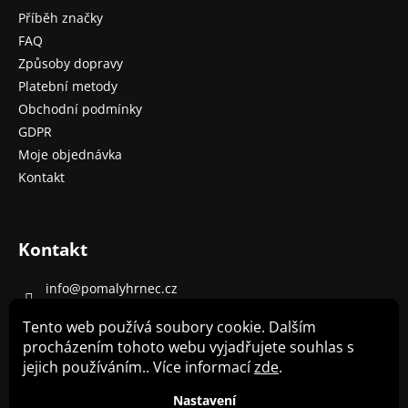
Příběh značky
FAQ
Způsoby dopravy
Platební metody
Obchodní podmínky
GDPR
Moje objednávka
Kontakt
Kontakt
info
@
pomalyhrnec.cz
+420 485 130 303 (8-16 h)
Tento web používá soubory cookie. Dalším
+420 702 130 320
procházením tohoto webu vyjadřujete souhlas s
jejich používáním.. Více informací
zde
.
Pomalý hrnec Crockpot - recepty
Nastavení