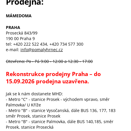
Prodejna:
MÁMEDOMA
PRAHA
Prosecká 843/99
190 00 Praha 9
tel: +420 222 522 434, +420 734 577 300
e-mail:
info@pomalyhrnec.cz
Otevřeno: Po - Pá 9:00 - 12:00 a 12:30 - 17:00
Rekonstrukce prodejny Praha – do
15.09.2026 prodejna uzavřena.
Jak se k nám dostanete MHD:
- Metro "C" - stanice Prosek - východem vpravo, směr
Palmovka/ U Kříže
- Metro "B" - stanice Vysočanská, dále BUS 136, 177, 183
směr Prosek, stanice Prosek
- Metro "B" - stanice Palmovka, dále BUS 140,185, směr
Prosek, stanice Prosecká