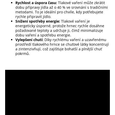
Rychlost a úspora času:
Tlakové vaření může zkrátit
dobu přípravy jídla až o 40 % ve srovnání s tradičními
metodami. To je ideální pro chvíle, kdy potřebujete
rychle připravit jídlo.
Snížení spotřeby energie:
Tlakové vaření je
energeticky úsporné, protože hrnec rychle dosáhne
požadované teploty a udržuje ji, čímž minimalizuje
dobu vaření a spotřebu energie.
Vylepšení chutí:
Díky rychlému vaření a uzavřenému
prostředí tlakového hrnce se chuťové látky koncentrují
a zintenzivňují, což zajišťuje bohatší a plnější chuť
pokrmů.