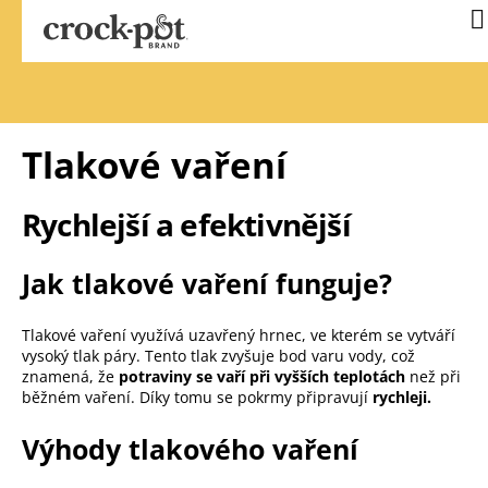
Přejít
N
na
k
obsah
Tlakové vaření
Rychlejší a efektivnější
Jak tlakové vaření funguje?
Tlakové vaření využívá uzavřený hrnec, ve kterém se vytváří
vysoký tlak páry. Tento tlak zvyšuje bod varu vody, což
znamená, že
potraviny se vaří při vyšších teplotách
než při
běžném vaření. Díky tomu se pokrmy připravují
rychleji.
Výhody tlakového vaření