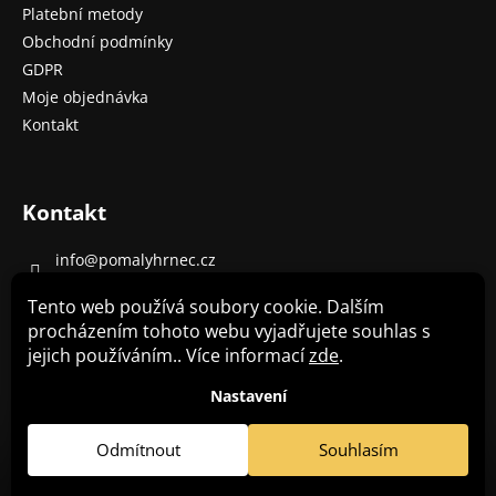
Platební metody
Obchodní podmínky
GDPR
Moje objednávka
Kontakt
Kontakt
info
@
pomalyhrnec.cz
+420 485 130 303 (8-16 h)
Tento web používá soubory cookie. Dalším
+420 702 130 320
procházením tohoto webu vyjadřujete souhlas s
jejich používáním.. Více informací
zde
.
Pomalý hrnec Crockpot - recepty
Nastavení
Odmítnout
Souhlasím
Copyright 2026
Crockpot -pomalé a multifunkční hrnce
.