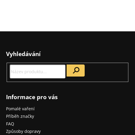
Z
á
p
Vyhledávání
a
t
í
Informace pro vás
Pomalé vaření
Příběh značky
FAQ
Způsoby dopravy