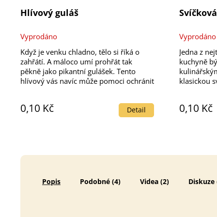
Hlívový guláš
Svíčkov
Vyprodáno
Vyprodáno
Když je venku chladno, tělo si říká o
Jedna z nej
zahřátí. A máloco umí prohřát tak
kuchyně b
pěkně jako pikantní gulášek. Tento
kulinářský
hlívový vás navíc může pomoci ochránit
klasickou 
před nachlazením a udržet vás během
nejvíce zje
zimních měsíců v plné síle. Třeba i
tuto perlu o
0,10 Kč
0,10 Kč
vegansky!
jedinečnou
Detail
Popis
Podobné (4)
Videa (2)
Diskuze 