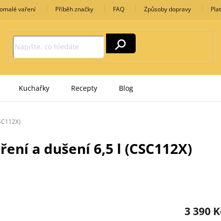
omalé vaření
Příběh značky
FAQ
Způsoby dopravy
Pla
Kuchařky
Recepty
Blog
CSC112X)
ení a dušení 6,5 l (CSC112X)
3 390 K