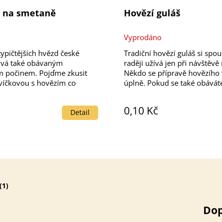
á na smetaně
Hovězí guláš
Vyprodáno
Prů
hodn
typičtějších hvězd české
Tradiční hovězí guláš si spous
prod
ývá také obávaným
raději užívá jen při návštěvě
je
m počinem. Pojďme zkusit
Někdo se přípravě hovězího
3,4
svíčkovou s hovězím co
úplně. Pokud se také obávát
z
dnodušit, aniž bychom ale
masa a zoufalství nad slabo
5
chudili o vynikající a
tento recept na pomalu taže
hvěz
0,10 Kč
 chuť.
guláš je tu...
Detail
(1)
Dop