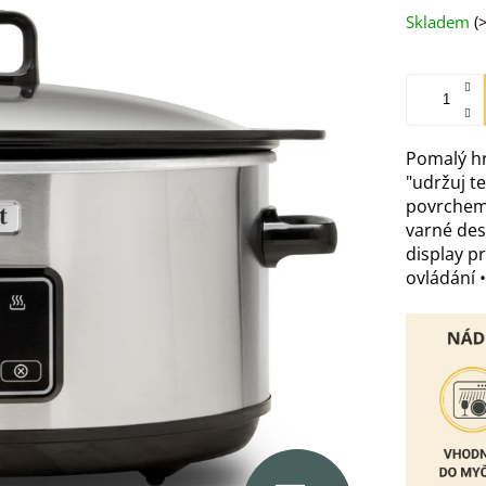
Měrná
Skladem
(
cena:
Pomalý hrn
"udržuj t
povrchem 
varné des
display pr
ovládání 