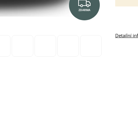
Z
ZDARMA
D
A
Detailní i
R
M
A