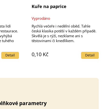
Kuře na paprice
Vyprodáno
měrné
ocení
ta lidí
Rychlá večeře i nedělní oběd. Tahle
uktu
 restaurace.
česká klasika potěší v každém případě.
 vyhýbá
Skvělá je s rýží, nezklame ani s
e tuhého
těstovinami či knedlíkem.
u omáčkou,
ný hovězí
diček.
0,10 Kč
Detail
Detail
lňkové parametry