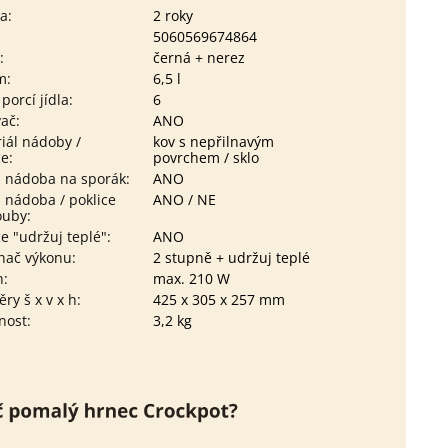
ka
:
2 roky
5060569674864
a
:
černá + nerez
m
:
6,5 l
 porcí jídla
:
6
vač
:
ANO
iál nádoby /
kov s nepřilnavým
ce
:
povrchem / sklo
 nádoba na sporák
:
ANO
 nádoba / poklice
ANO / NE
ouby
:
e "udržuj teplé"
:
ANO
nač výkonu
:
2 stupně + udržuj teplé
n
:
max. 210 W
ry š x v x h
:
425 x 305 x 257 mm
nost
:
3,2 kg