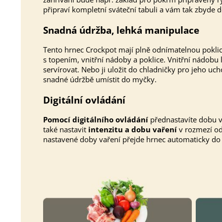
připraví kompletní sváteční tabuli a vám tak zbyde d
Snadná údržba, lehká manipulace
Tento hrnec Crockpot mají plně odnímatelnou poklici.
s topením, vnitřní nádoby a poklice. Vnitřní nádobu lz
servírovat. Nebo ji uložit do chladničky pro jeho uch
snadné údržbě umístit do myčky.
Digitální ovládání
Pomocí digitálního ovládání
přednastavíte dobu va
také nastavit
intenzitu a dobu vaření
v rozmezí od
nastavené doby vaření přejde hrnec automaticky d