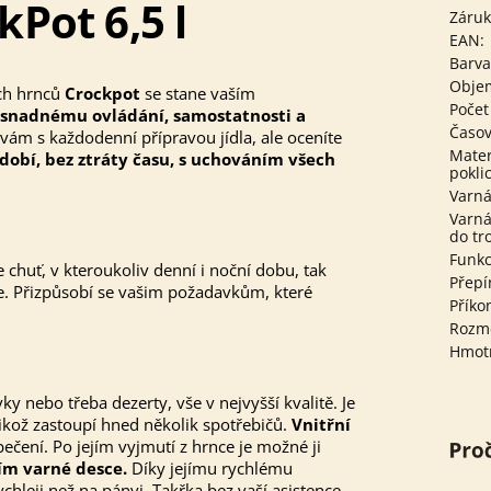
Pot 6,5 l
Záru
EAN
:
Barv
Obje
ch hrnců
Crockpot
se stane vaším
Počet
snadnému ovládání, samostatnosti a
Časo
vám s každodenní přípravou jídla, ale oceníte
Mater
obí, bez ztráty času, s uchováním všech
pokli
Varná
Varná
do tr
Funkc
chuť, v kteroukoliv denní i noční dobu, tak
Přepí
te. Přizpůsobí se vašim požadavkům, které
Příko
Rozmě
Hmot
y nebo třeba dezerty, vše v nejvyšší kvalitě. Je
kož zastoupí hned několik spotřebičů.
Vnitřní
pečení. Po jejím vyjmutí z hrnce je možné ji
ním varné desce.
Díky jejímu rychlému
hleji než na pánvi. Takřka bez vaší asistence