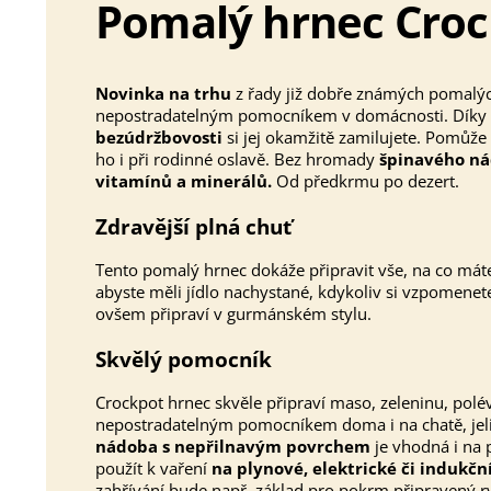
Pomalý hrnec Crock
Novinka na trhu
z řady již dobře známých pomalý
nepostradatelným pomocníkem v domácnosti. Díky
bezúdržbovosti
si jej okamžitě zamilujete. Pomůže 
ho i při rodinné oslavě. Bez hromady
špinavého nád
vitamínů a minerálů.
Od předkrmu po dezert.
Zdravější plná chuť
Tento pomalý hrnec dokáže připravit vše, na co máte 
abyste měli jídlo nachystané, kdykoliv si vzpomene
ovšem připraví v gurmánském stylu.
Skvělý pomocník
Crockpot hrnec skvěle připraví maso, zeleninu, polévk
nepostradatelným pomocníkem doma i na chatě, jeli
nádoba s nepřilnavým povrchem
je vhodná i na 
použít k vaření
na plynové, elektrické či indukč
zahřívání bude např. základ pro pokrm připravený ryc