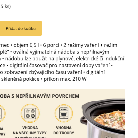
>5 ks)
Přidat do košíku
ec • objem 6,5 l • 6 porcí • 2 režimy vaření + režim
eplé" • oválná vyjímatelná nádoba s nepřilnavým
• nádobu lze použít na plynové, elektrické či indukční
ce • digitální časovač pro nastavení doby vaření •
o zobrazení zbývajícího času vaření • digitální
• skleněná poklice • příkon max. 210 W