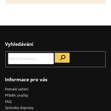
Z
á
p
Vyhledávání
a
t
í
Informace pro vás
Pomalé vaření
Příběh značky
FAQ
Způsoby dopravy