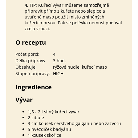
4.
TIP: Kuřecí vývar můžeme samozřejmě
připravit přímo z kuřete nebo slepice a
uvařené maso použít místo zmíněných
kuřecích prsou. Pak se polévka nemusí podávat
zcela vroucí.
O receptu
Počet porcí
:
4
Délka přípravy
:
3 hod.
Obsahuje
:
rýžové nudle, kuřecí maso
Stupeň přípravy
:
HIGH
Ingredience
Vývar
1,5 - 2 l silný kuřecí vývar
2 cibule
3 cm kousek čerstvého galganu nebo zázvoru
5 hvězdiček badyánu
1 kousek skořice