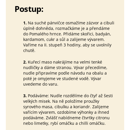
Postup:
1.
Na suché pánvičce osmažíme zázvor a cibuli
úplně dohněda, rozmačkáme je a přendáme
do Pomalého hrnce. Přidáme skořici, badyán,
kardamom, cukr a sůl a zalijeme vývarem.
Vaříme na II. stupeň 3 hodiny, aby se uvolnily
chutě.
2.
Kuřecí maso nakrájíme na velmi tenké
nudličky a dáme stranou. Vývar přecedíme,
nudle připravíme podle návodu na obalu a
poté je omyjeme ve studené vodě. Vývar
uvedeme do varu.
3.
Podáváme: Nudle rozdělíme do čtyř až šesti
velkých misek. Na ně položíme proužky
syrového masa, cibulku a koriandr. Zalijeme
vařícím vývarem, ozdobíme výhonky a ihned
podáváme. Zvlášť nabídneme čtvrtky citronu
nebo limetky, rybí omáčku a chilli omáčku.