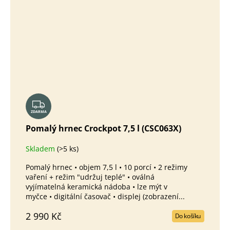
Z
ZDARMA
D
A
Pomalý hrnec Crockpot 7,5 l (CSC063X)
R
Skladem
(>5 ks)
Průměr
M
hodnoc
A
Pomalý hrnec • objem 7,5 l • 10 porcí • 2 režimy
produk
vaření + režim "udržuj teplé" • oválná
je
vyjímatelná keramická nádoba • lze mýt v
3,1
myčce • digitální časovač • displej (zobrazení...
z
5
2 990 Kč
Do košíku
hvězdič