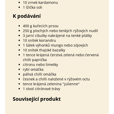
10 zrnek kardamonu
1 lžička soli
K podávání
400 g kuřecích prsou
250 g plochých nebo tenkých rýžových nudlí
3 jarní cibulky nakrájené na tenké plátky
10 snítek koriandru
1 šálek výhonků mungo nebo sójových
10 snítek thajské bazalky
1 tence krájená čerstvá zelená nebo červená
chilli paprička
citronu nebo limetky
rybí omáčka
pálivá chilli omáčka
česnek a chilli naložené v rýžovém octu
tence krájená zelenina "julienne"
1 stvol citrónové trávy
Související produkt