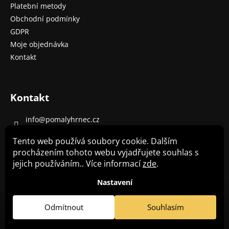
Platební metody
Obchodní podmínky
GDPR
Moje objednávka
Kontakt
Kontakt
info
@
pomalyhrnec.cz
+420 485 130 303 (8-16 h)
Tento web používá soubory cookie. Dalším
+420 702 130 320
procházením tohoto webu vyjadřujete souhlas s
jejich používáním.. Více informací
zde
.
Pomalý hrnec Crockpot - recepty
Nastavení
Odmítnout
Souhlasím
Copyright 2026
Crockpot -pomalé a multifunkční hrnce
.