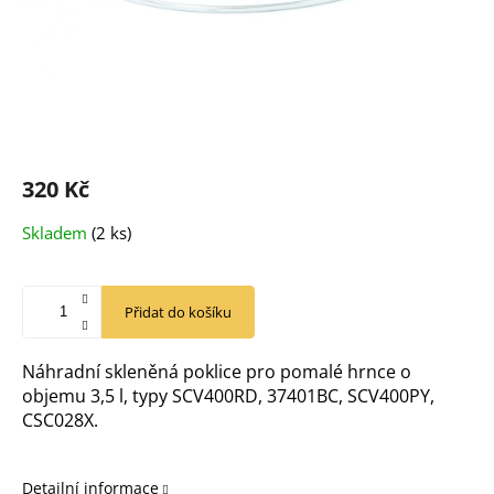
320 Kč
Měrná
Skladem
(2 ks)
cena:
Přidat do košíku
Náhradní skleněná poklice pro pomalé hrnce o
objemu 3,5 l, typy SCV400RD, 37401BC, SCV400PY,
CSC028X.
Detailní informace