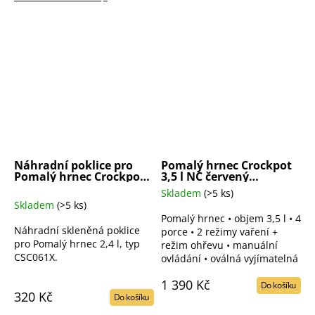
Náhradní poklice pro
Pomalý hrnec Crockpot
Pomalý hrnec Crockpot
3,5 l NC červený
2,4 l
(SCV400RD)
Skladem
(>5 ks)
Pr
Skladem
(>5 ks)
ho
Pomalý hrnec • objem 3,5 l • 4
pr
Náhradní skleněná poklice
porce • 2 režimy vaření +
je
pro Pomalý hrnec 2,4 l, typ
režim ohřevu • manuální
4,0
CSC061X.
ovládání • oválná vyjímatelná
z
keramická nádoba • lze mýt v
5
1 390 Kč
myčce • skleněná poklice •
Do košíku
hvě
320 Kč
Do košíku
příkon max. 210 W