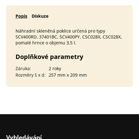
Popis
Diskuze
Náhradní skleněná poklice určená pro typy
SCV400RD, 37401BC, SCV400PY, CSC028X, CSC028X,
pomalé hrnce o objemu 3,5 l.
Doplňkové parametry
Záruka
:
2 roky
Rozměry š x d
:
257 mm x 209 mm
Z
á
p
Vyhledávání