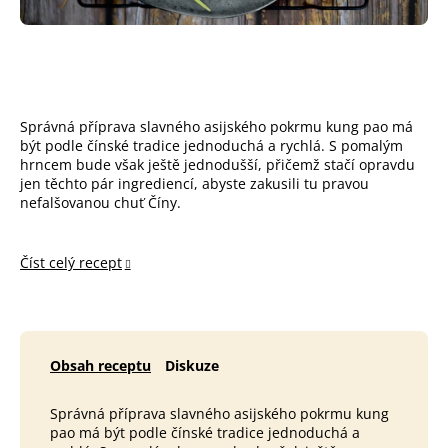
Správná příprava slavného asijského pokrmu kung pao má
být podle čínské tradice jednoduchá a rychlá. S pomalým
hrncem bude však ještě jednodušší, přičemž stačí opravdu
jen těchto pár ingrediencí, abyste zakusili tu pravou
nefalšovanou chuť Číny.
Číst celý recept
Obsah receptu
Diskuze
Správná příprava slavného asijského pokrmu kung
pao má být podle čínské tradice jednoduchá a