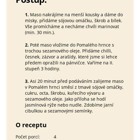
1.
Maso nakrájíme na menší kousky a dáme do
misky, přidáme sójovou omáčku, škrob a bílek.
Vše promícháme a necháme chvíli marinovat
(min. 30 min.).
2.
Poté maso vložíme do Pomalého hrnce s
trochou sezamového oleje. Přidáme chilli,
česnek, zázvor a arašídy, které jsme si lehce
předem opražili na pánvičce. Vaříme na II.
stupeň 3 hodiny.
3.
Asi 20 minut před podáváním zalijeme maso
v Pomalém hrnci směsí z tmavé sójové omáčky,
cukru, octa, škrobu, kuřecího vývaru a
sezamového oleje. Jako příloha se hodí
jasmínová rýže nebo nudle. Zdobíme jarní
cibulkou a sezamovými semínky.
O receptu
Počet porcí
:
4