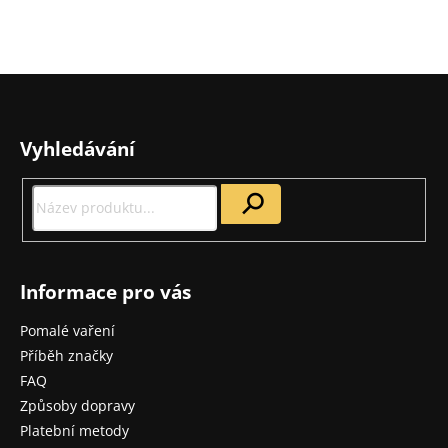
Z
á
p
Vyhledávání
a
t
í
Informace pro vás
Pomalé vaření
Příběh značky
FAQ
Způsoby dopravy
Platební metody