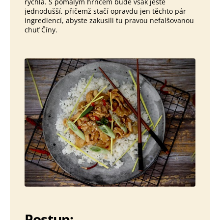
rychlá. S pomalým hrncem bude však ještě
jednodušší, přičemž stačí opravdu jen těchto pár
ingrediencí, abyste zakusili tu pravou nefalšovanou
chuť Číny.
Postup: