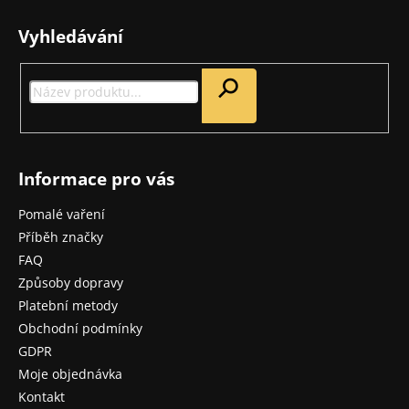
á
p
Vyhledávání
a
t
í
Informace pro vás
Pomalé vaření
Příběh značky
FAQ
Způsoby dopravy
Platební metody
Obchodní podmínky
GDPR
Moje objednávka
Kontakt