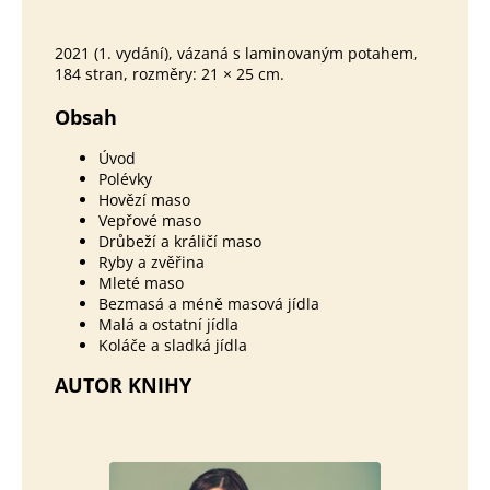
2021 (1. vydání),
vázaná s laminovaným potahem
,
184 stran, rozměry: 21 × 25 cm.
Obsah
Úvod
Polévky
Hovězí maso
Vepřové maso
Drůbeží a králičí maso
Ryby a zvěřina
Mleté maso
Bezmasá a méně masová jídla
Malá a ostatní jídla
Koláče a sladká jídla
AUTOR KNIHY