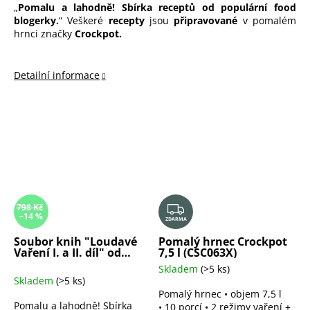
Pomalu a lahodně! Sbírka receptů od populární food
blogerky.
Veškeré
recepty
jsou
připravované
v pomalém
hrnci značky
Crockpot.
Detailní informace
Z
798 Kč
–14 %
ZDARMA
D
A
Soubor knih "Loudavé
Pomalý hrnec Crockpot
Vaření I. a II. díl" od
7,5 l (CSC063X)
R
Barbory Charvátové
Skladem
(>5 ks)
Pr
M
Skladem
(>5 ks)
ho
A
Pomalý hrnec • objem 7,5 l
pr
Pomalu a lahodně! Sbírka
• 10 porcí • 2 režimy vaření +
je