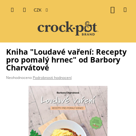
Přejít
na
Nákupní
CZK
obsah
košík
Kniha "Loudavé vaření: Recepty
pro pomalý hrnec" od Barbory
Charvátové
Průměrné
Neohodnoceno
Podrobnosti hodnocení
hodnocení
produktu
je
0,0
z
5
hvězdiček.