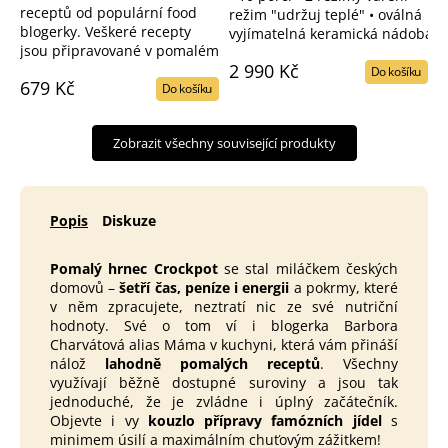
receptů od populární food
režim "udržuj teplé" • oválná
3,1
blogerky. Veškeré recepty
vyjímatelná keramická nádoba • 
z
jsou připravované v pomalém
mýt v myčce • digitální
5
2 990 Kč
hrnci značky Crockpot. Sbírka
časovač • displej (zobrazení...
Do košíku
hvě
679 Kč
receptů knihy Loudavé Vaření
Do košíku
I. a II. díl ve výhodném
balení. Pokračování II. dílu
Zobrazit všechny související produkty
navíc nabízí řadu...
Popis
Diskuze
Pomalý hrnec
Crockpot
se stal miláčkem českých
domovů –
šetří čas, peníze i energii
a pokrmy, které
v něm zpracujete, neztratí nic ze své nutriční
hodnoty. Své o tom ví i blogerka Barbora
Charvátová alias Máma v kuchyni, která vám přináší
nálož
lahodně pomalých receptů
. Všechny
využívají běžně dostupné suroviny a jsou tak
jednoduché, že je zvládne i úplný začátečník.
Objevte i vy
kouzlo přípravy famózních jídel
s
minimem úsilí a maximálním chuťovým zážitkem!