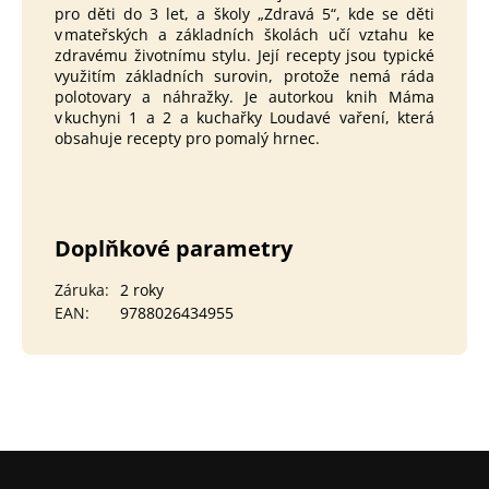
pro děti do 3 let, a školy „Zdravá 5“, kde se děti
v mateřských a základních školách učí vztahu ke
zdravému životnímu stylu. Její recepty jsou typické
využitím základních surovin, protože nemá ráda
polotovary a náhražky. Je autorkou knih
Máma
v kuchyni 1
a
2
a kuchařky
Loudavé vaření
, která
obsahuje recepty pro pomalý hrnec.
Doplňkové parametry
Záruka
:
2 roky
EAN
:
9788026434955
Z