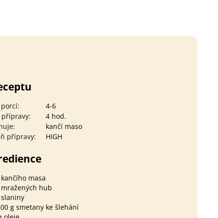
eceptu
 porcí
:
4-6
 přípravy
:
4 hod.
huje
:
kančí maso
ň přípravy
:
HIGH
redience
g kančího masa
g mražených hub
 slaniny
00 g smetany ke šlehání
e oleje