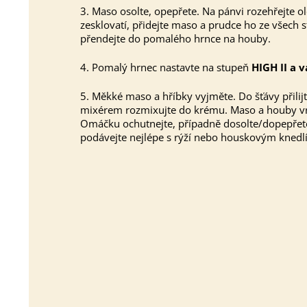
3. Maso osolte, opepřete. Na pánvi rozehřejte ol
zesklovatí, přidejte maso a prudce ho ze všech 
přendejte do pomalého hrnce na houby.
4. Pomalý hrnec nastavte na stupeň
HIGH II a v
5. Měkké maso a hříbky vyjměte. Do šťávy přili
mixérem rozmixujte do krému. Maso a houby vra
Omáčku ochutnejte, případně dosolte/dopepřete 
podávejte nejlépe s rýží nebo houskovým knedl