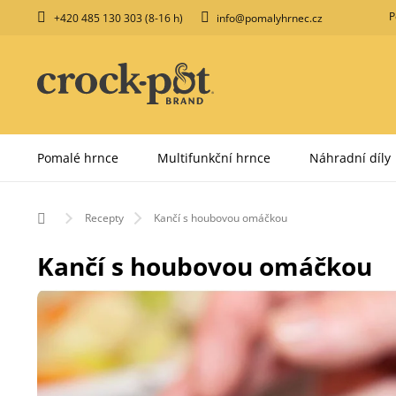
Přejít
P
+420 485 130 303 (8-16 h)
info@pomalyhrnec.cz
na
obsah
Pomalé hrnce
Multifunkční hrnce
Náhradní díly
Domů
Recepty
Kančí s houbovou omáčkou
Kančí s houbovou omáčkou