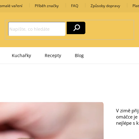
omalé vaření
Příběh značky
FAQ
Způsoby dopravy
Pla
Kuchařky
Recepty
Blog
V zimě při
omáčce je 
nejlépe s 