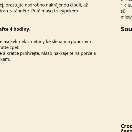
ej, orestujte nadrobno nakrájenou cibuli, až
1 cib
stran zatáhněte. Poté maso i s výpekem
sůl
mletý
Sou
ařte 4 hodiny.
jte asi kelímek smetany ke šlehání a ponorným
ťte zpět.
a krátce prohřejte. Maso nakrájejte na porce a
íkem.
Croc
čas