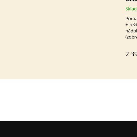
Skla
Pomal
+ rež
nádob
(zobr
pokli
2 3