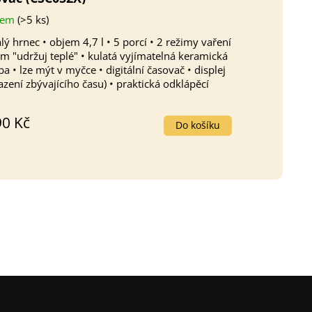
M
dem
(>5 ks)
A
ý hrnec • objem 4,7 l • 5 porcí • 2 režimy vaření
im "udržuj teplé" • kulatá vyjímatelná keramická
a • lze mýt v myčce • digitální časovač • displej
azení zbývajícího času) • praktická odklápěcí
ce • příkon...
90 Kč
Do košíku