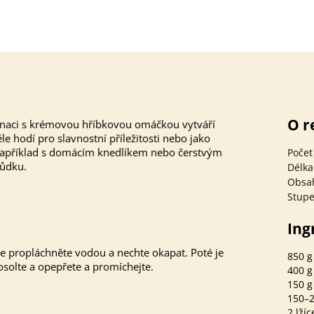
O r
inaci s krémovou hříbkovou omáčkou vytváří
 hodí pro slavnostní příležitosti nebo jako
j například s domácím knedlíkem nebo čerstvým
Počet
hůdku.
Délka
Obsa
Stupe
Ing
ce propláchněte vodou a nechte okapat. Poté je
850 
solte a opepřete a promíchejte.
400 
150 g
150–2
2 lžíc