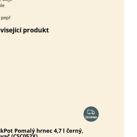
ule
 pepř
visející produkt
Z
ZDARMA
D
A
kPot Pomalý hrnec 4,7 l černý,
R
ovač (CSC052X)