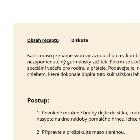
Obsah receptu
Diskuze
Kančí maso je známé svou výraznou chutí a v komb
nezapomenutelný gurmánský zážitek. Pokrm se skvěle
speciální večeře pro rodinu a přátele. Podávejte je
chlebem, které dokonale doplní tuto kulinářskou la
Postup:
1. Povolené mražené houby dejte do sítka, krát
nasypte na dno nádoby pomalého hrnce, lehce o
2. Připravte a prošpikujte maso slaninou.