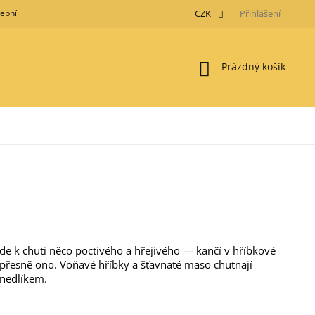
tební metody
Obchodní podmínky
GDPR
CZK
Moje objednávka
Přihlášení
Nákupní
Prázdný košík
košík
jde k chuti něco poctivého a hřejivého — kančí v hříbkové
přesně ono. Voňavé hříbky a šťavnaté maso chutnají
knedlíkem.