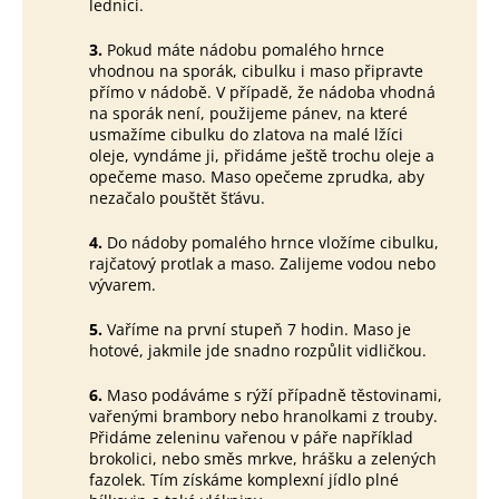
lednici.
3.
Pokud máte nádobu pomalého hrnce
vhodnou na sporák, cibulku i maso připravte
přímo v nádobě. V případě, že nádoba vhodná
na sporák není, použijeme pánev, na které
usmažíme cibulku do zlatova na malé lžíci
oleje, vyndáme ji, přidáme ještě trochu oleje a
opečeme maso. Maso opečeme zprudka, aby
nezačalo pouštět šťávu.
4.
Do nádoby pomalého hrnce vložíme cibulku,
rajčatový protlak a maso. Zalijeme vodou nebo
vývarem.
5.
Vaříme na první stupeň 7 hodin. Maso je
hotové, jakmile jde snadno rozpůlit vidličkou.
6.
Maso podáváme s rýží případně těstovinami,
vařenými brambory nebo hranolkami z trouby.
Přidáme zeleninu vařenou v páře například
brokolici, nebo směs mrkve, hrášku a zelených
fazolek. Tím získáme komplexní jídlo plné