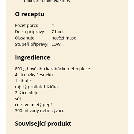
bílkovin a také vlákniny.
O receptu
Počet porcí
:
4
Délka přípravy
:
7 hod.
Obsahuje
:
hovězí maso
Stupeň přípravy
:
LOW
Ingredience
800 g hovězího karabáčku nebo plece
4 stroužky česneku
1 cibule
rajský protlak 1 lžička
2 lžíce oleje
sůl
čerstvě mletý pepř
300 ml vody nebo vývaru
Související produkt