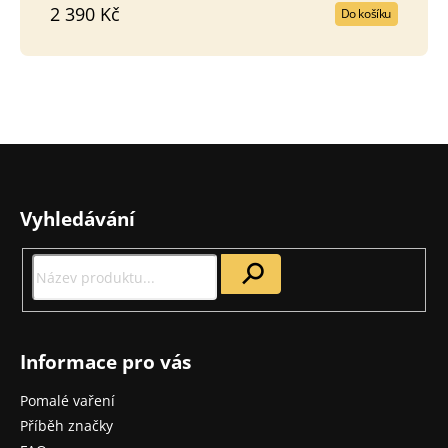
2 390 Kč
Do košíku
Z
á
p
Vyhledávání
a
t
í
Informace pro vás
Pomalé vaření
Příběh značky