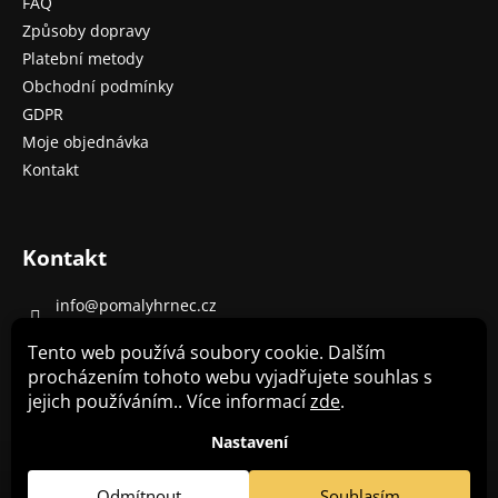
FAQ
Způsoby dopravy
Platební metody
Obchodní podmínky
GDPR
Moje objednávka
Kontakt
Kontakt
info
@
pomalyhrnec.cz
+420 485 130 303 (8-16 h)
Tento web používá soubory cookie. Dalším
+420 702 130 320
procházením tohoto webu vyjadřujete souhlas s
jejich používáním.. Více informací
zde
.
Pomalý hrnec Crockpot - recepty
Nastavení
Odmítnout
Souhlasím