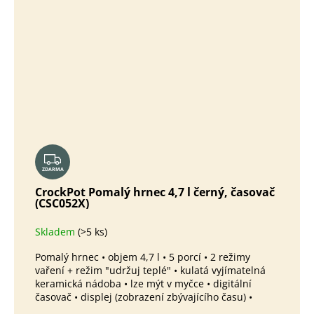
Z
ZDARMA
D
A
CrockPot Pomalý hrnec 4,7 l černý, časovač
(CSC052X)
R
M
Skladem
(>5 ks)
A
Pomalý hrnec • objem 4,7 l • 5 porcí • 2 režimy
vaření + režim "udržuj teplé" • kulatá vyjímatelná
keramická nádoba • lze mýt v myčce • digitální
časovač • displej (zobrazení zbývajícího času) •
praktická odklápěcí poklice • příkon...