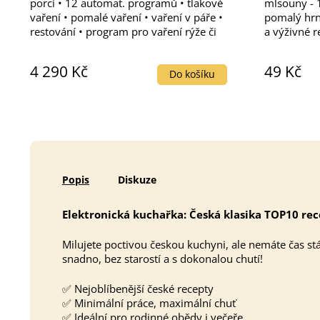
porcí • 12 automat. programů • tlakové
mlsouny - 
vaření • pomalé vaření • vaření v páře •
pomalý hrn
restování • program pro vaření rýže či
a výživné r
obilovin • funkce jogurtovač • sous-vide
Naše e-kuc
• sterilizace • nádoba s...
osvědčenýc
4 290 Kč
49 Kč
pomalém hr
Do košíku
Popis
Diskuze
Elektronická kuchařka: Česká klasika TOP10 re
Milujete poctivou českou kuchyni, ale nemáte čas s
snadno, bez starostí a s dokonalou chutí!
✅ Nejoblíbenější české recepty
✅ Minimální práce, maximální chuť
✅ Ideální pro rodinné obědy i večeře