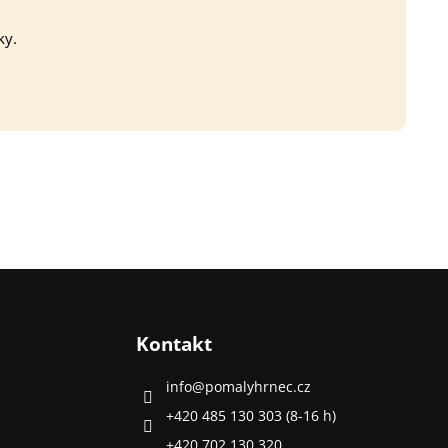
ky.
Kontakt
info
@
pomalyhrnec.cz
+420 485 130 303 (8-16 h)
+420 702 130 320