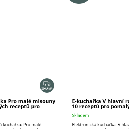
A
R
M
A
Z
ZDARMA
D
A
řka Pro malé mlsouny
E-kuchařka V hlavní r
R
ých receptů pro
10 receptů pro pomal
M
hrnec
Skladem
A
ká kuchařka: Pro malé
Elektronická kuchařka: V hlav