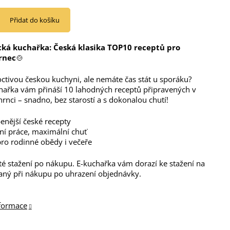
Přidat do košíku
cká kuchařka: Česká klasika TOP10 receptů pro
rnec
🍲
octivou českou kuchyni, ale nemáte čas stát u sporáku?
hařka vám přináší 10 lahodných receptů připravených v
nci – snadno, bez starostí a s dokonalou chutí!
enější české recepty
í práce, maximální chuť
pro rodinné obědy i večeře
é stažení po nákupu. E-kuchařka vám dorazí ke stažení na
aný při nákupu po uhrazení objednávky.
nformace