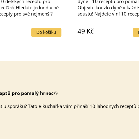
10 dětských receptů pro
dýně - 10 receptů pro pomal
ec🍲👶 Hledáte jednoduché
Objevte kouzlo dýně v každ
ecepty pro své nejmenší?
soustu! Najdete v ní 10 rece
hařka vám přináší 10
připravených v pomalém hrn
h jídel připravených v
zbytečné práce, zato s bohat
49 Kč
nci. Minimální námaha,...
vůní sezóny....
Do košíku
ceptů pro pomalý hrnec
🍲
tát u sporáku? Tato e-kuchařka vám přináší 10 lahodných receptů