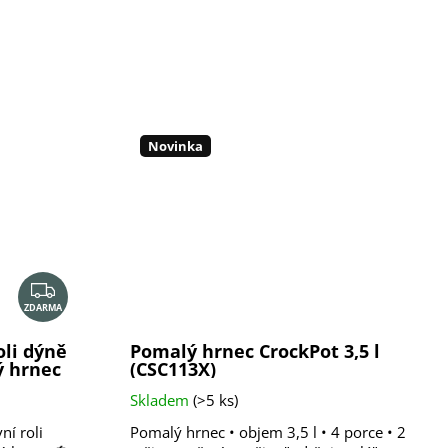
Novinka
Z
ZDARMA
D
A
oli dýně
Pomalý hrnec CrockPot 3,5 l
R
ý hrnec
(CSC113X)
M
Skladem
(>5 ks)
A
ní roli
Pomalý hrnec • objem 3,5 l • 4 porce • 2