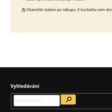
📩 Okamžité stažení po nákupu. E-kuchařka vám dora
Z
á
Vyhledávání
p
a