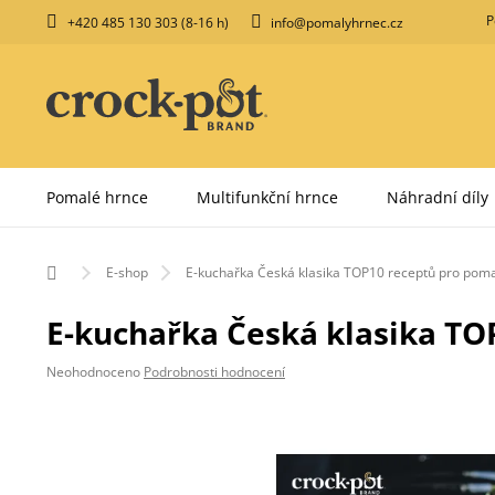
Přejít
P
+420 485 130 303 (8-16 h)
info@pomalyhrnec.cz
na
obsah
Pomalé hrnce
Multifunkční hrnce
Náhradní díly
Domů
E-shop
E-kuchařka Česká klasika TOP10 receptů pro poma
E-kuchařka Česká klasika TO
Průměrné
Neohodnoceno
Podrobnosti hodnocení
hodnocení
produktu
je
0,0
z