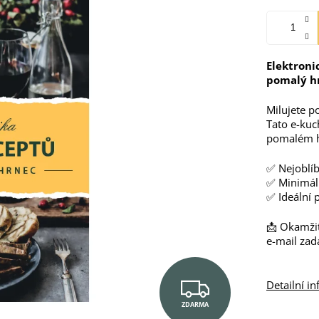
Elektroni
pomalý h
Milujete p
Tato e-kuc
pomalém hr
✅ Nejoblíb
✅ Minimáln
✅ Ideální 
📩 Okamžit
e-mail zad
Z
Detailní i
ZDARMA
D