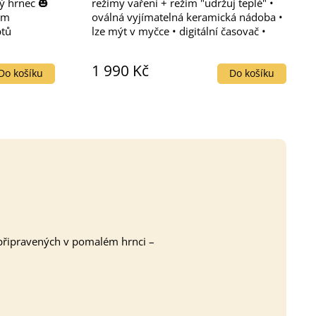
ý hrnec 🎃
režimy vaření + režim "udržuj teplé" •
ém
oválná vyjímatelná keramická nádoba •
ptů
lze mýt v myčce • digitální časovač •
ci – bez
displej (zobrazení zbývajícího času)
ou chutí a
1 990 Kč
Do košíku
Do košíku
 připravených v pomalém hrnci –