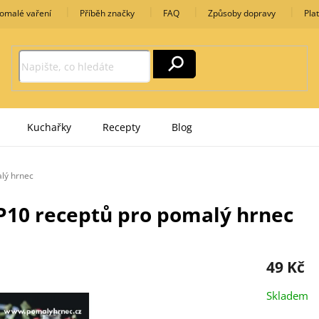
omalé vaření
Příběh značky
FAQ
Způsoby dopravy
Pla
Kuchařky
Recepty
Blog
lý hrnec
P10 receptů pro pomalý hrnec
49 Kč
Měrná
Skladem
cena: