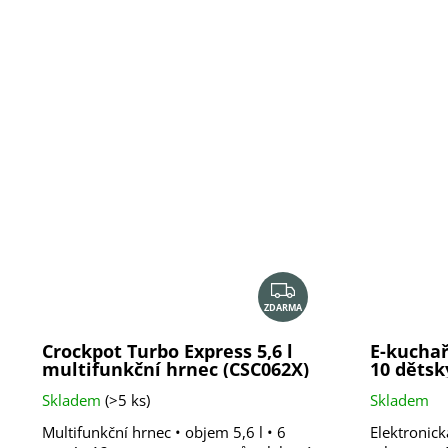
Z
ZDARMA
D
A
Crockpot Turbo Express 5,6 l
E-kucha
R
multifunkční hrnec (CSC062X)
10 dětsk
M
pomalý 
Skladem
(>5 ks)
Skladem
A
Multifunkční hrnec • objem 5,6 l • 6
Elektronic