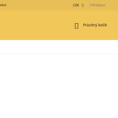
tební metody
Obchodní podmínky
GDPR
CZK
Moje objednávka
Přihlášení
Nákupní
Prázdný košík
košík